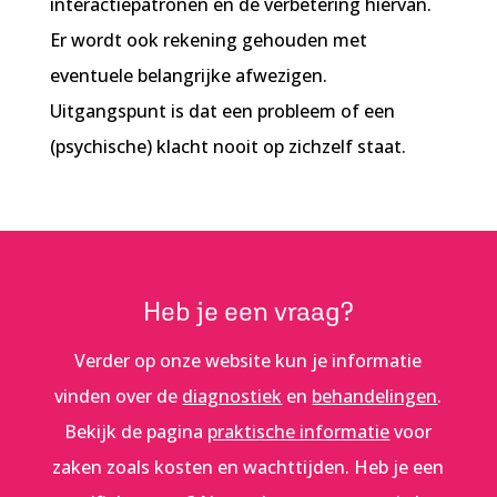
interactiepatronen en de verbetering hiervan.
Er wordt ook rekening gehouden met
eventuele belangrijke afwezigen.
Uitgangspunt is dat een probleem of een
(psychische) klacht nooit op zichzelf staat.
Heb je een vraag?
Verder op onze website kun je informatie
vinden over de
diagnostiek
en
behandelingen
.
Bekijk de pagina
praktische informatie
voor
zaken zoals kosten en wachttijden. Heb je een