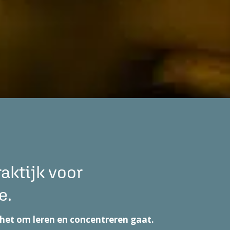
aktijk voor
e.
het om leren en concentreren gaat.