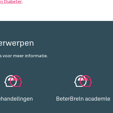
bij Diabeter
.
derwerpen
s voor meer informatie.
handelingen
BeterBrein academie