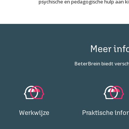
psychische en pedagogische hulp aan k
Meer inf
BeterBrein biedt versc
Werkwijze
Praktische info