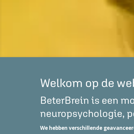
Welkom op de web
BeterBrein is een mo
neuropsychologie, p
We hebben verschillende geavanceerd